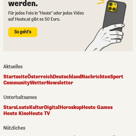
werden.
Für jedes Foto in "Heute" oder jedes Video
auf Heute.at gibt es 50 Euro.
So geht's
Aktuelles
Startseite
Österreich
Deutschland
Nachrichten
Sport
Community
Wetter
Newsletter
Unterhaltsames
Stars
Leute
Kultur
Digital
Horoskop
Heute Games
Heute Kino
Heute TV
Nützliches