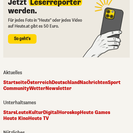
Jetzt
Leserreporter
werden.
Für jedes Foto in "Heute" oder jedes Video
auf Heute.at gibt es 50 Euro.
So geht's
Aktuelles
Startseite
Österreich
Deutschland
Nachrichten
Sport
Community
Wetter
Newsletter
Unterhaltsames
Stars
Leute
Kultur
Digital
Horoskop
Heute Games
Heute Kino
Heute TV
Nützliches