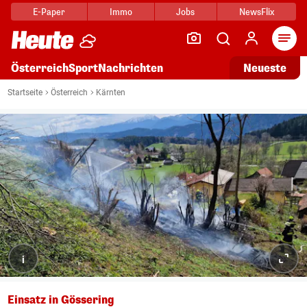
E-Paper
Immo
Jobs
NewsFlix
Arti
Österreich
Sport
Nachrichten
Neueste
Startseite
Österreich
Kärnten
i
Einsatz in Gössering