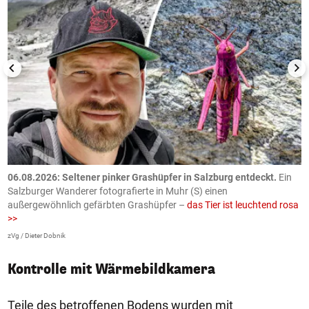
06.08.2026: Seltener pinker Grashüpfer in Salzburg entdeckt.
Ein
0
Salzburger Wanderer fotografierte in Muhr (S) einen
S
außergewöhnlich gefärbten Grashüpfer –
das Tier ist leuchtend rosa
U
>>
AP
zVg / Dieter Dobnik
Kontrolle mit Wärmebildkamera
Teile des betroffenen Bodens wurden mit