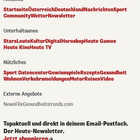
Startseite
Österreich
Deutschland
Nachrichten
Sport
Community
Wetter
Newsletter
Unterhaltsames
Stars
Leute
Kultur
Digital
Horoskop
Heute Games
Heute Kino
Heute TV
Nützliches
Sport Datencenter
Gewinnspiele
Rezepte
Gesundheit
Wohnen
Verkehrsmeldungen
Motor
Reisen
Video
Externe Angebote
NewsFlix
Gesundheitstrends.com
Topaktuell und direkt in deinem Email-Postfach.
Der Heute-Newsletter.
Jetzt abonnieren