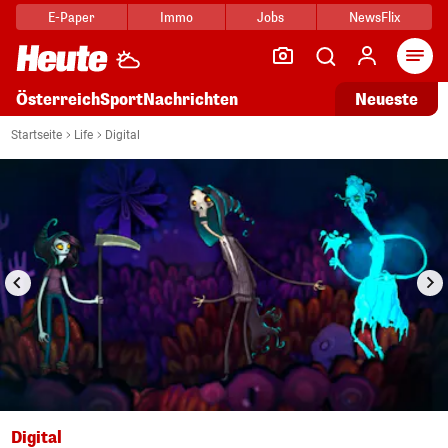
E-Paper
Immo
Jobs
NewsFlix
Arti
Österreich
Sport
Nachrichten
Neueste
i
1/9
Startseite
Life
Digital
Digital