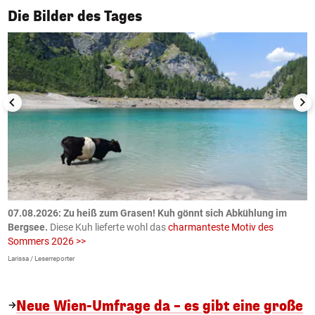
1/50
Die Bilder des Tages
ch
07.08.2026: Zu heiß zum Grasen! Kuh gönnt sich Abkühlung im
0
Bergsee.
Diese Kuh lieferte wohl das
charmanteste Motiv des
S
Sommers 2026 >>
a
>
Larissa / Leserreporter
zV
Neue Wien-Umfrage da – es gibt eine große