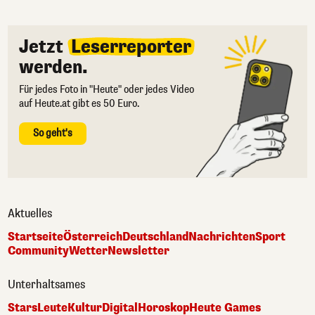
Jetzt
Leserreporter
werden.
Für jedes Foto in "Heute" oder jedes Video
auf Heute.at gibt es 50 Euro.
So geht's
Aktuelles
Startseite
Österreich
Deutschland
Nachrichten
Sport
Community
Wetter
Newsletter
Unterhaltsames
Stars
Leute
Kultur
Digital
Horoskop
Heute Games