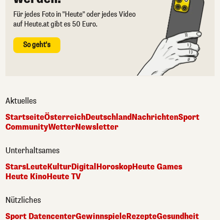
Für jedes Foto in "Heute" oder jedes Video
auf Heute.at gibt es 50 Euro.
So geht's
Aktuelles
Startseite
Österreich
Deutschland
Nachrichten
Sport
Community
Wetter
Newsletter
Unterhaltsames
Stars
Leute
Kultur
Digital
Horoskop
Heute Games
Heute Kino
Heute TV
Nützliches
Sport Datencenter
Gewinnspiele
Rezepte
Gesundheit