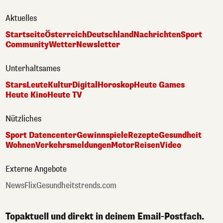
Aktuelles
Startseite
Österreich
Deutschland
Nachrichten
Sport
Community
Wetter
Newsletter
Unterhaltsames
Stars
Leute
Kultur
Digital
Horoskop
Heute Games
Heute Kino
Heute TV
Nützliches
Sport Datencenter
Gewinnspiele
Rezepte
Gesundheit
Wohnen
Verkehrsmeldungen
Motor
Reisen
Video
Externe Angebote
NewsFlix
Gesundheitstrends.com
Topaktuell und direkt in deinem Email-Postfach.