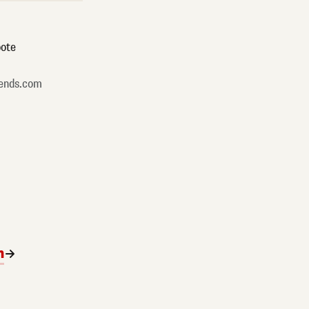
ote
ends.com
n