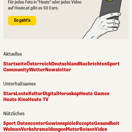
Für jedes Foto in "Heute" oder jedes Video
auf Heute.at gibt es 50 Euro.
So geht's
Aktuelles
Startseite
Österreich
Deutschland
Nachrichten
Sport
Community
Wetter
Newsletter
Unterhaltsames
Stars
Leute
Kultur
Digital
Horoskop
Heute Games
Heute Kino
Heute TV
Nützliches
Sport Datencenter
Gewinnspiele
Rezepte
Gesundheit
Wohnen
Verkehrsmeldungen
Motor
Reisen
Video