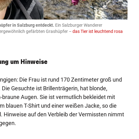
üpfer in Salzburg entdeckt.
Ein Salzburger Wanderer
05.08
ußergewöhnlich gefärbten Grashüpfer –
das Tier ist leuchtend rosa
schlie
APA-Imag
rung um Hinweise
gigen: Die Frau ist rund 170 Zentimeter groß und
ie Gesuchte ist Brillenträgerin, hat blonde,
-braune Augen. Sie ist vermutlich bekleidet mit
m blauen T-Shirt und einer weißen Jacke, so die
ol. Hinweise auf den Verbleib der Vermissten nimmt
tgegen.