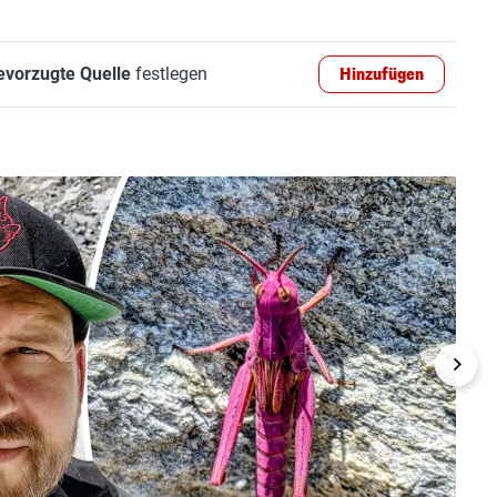
evorzugte Quelle
festlegen
Hinzufügen