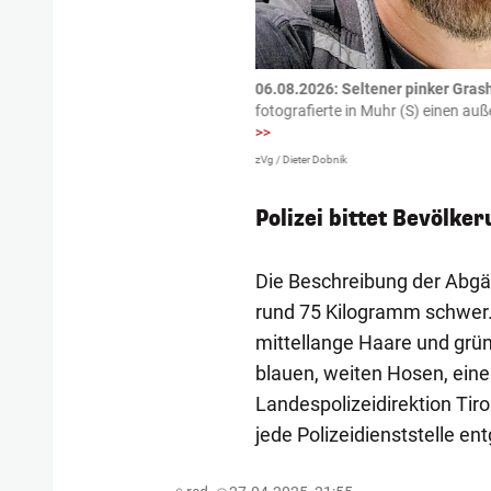
tzte.
Zu einem tragischen
06.08.2026: Seltener pinker Grash
igen gekommen.
Bei einem Frontal-
fotografierte in Muhr (S) einen a
>>
zVg / Dieter Dobnik
Polizei bittet Bevölke
Die Beschreibung der Abgän
rund 75 Kilogramm schwer. D
mittellange Haare und grün
blauen, weiten Hosen, eine
Landespolizeidirektion Tir
jede Polizeidienststelle en