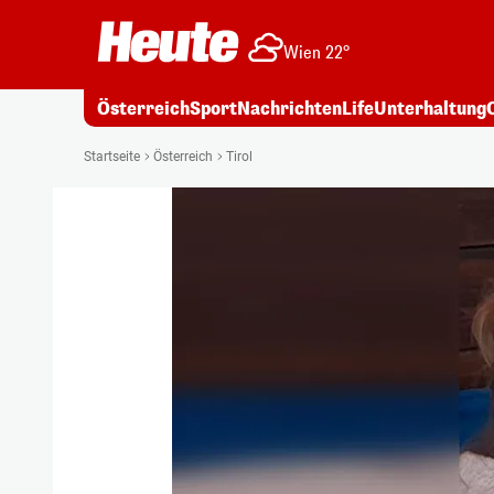
Wien 22°
Österreich
Sport
Nachrichten
Life
Unterhaltung
Startseite
Österreich
Tirol