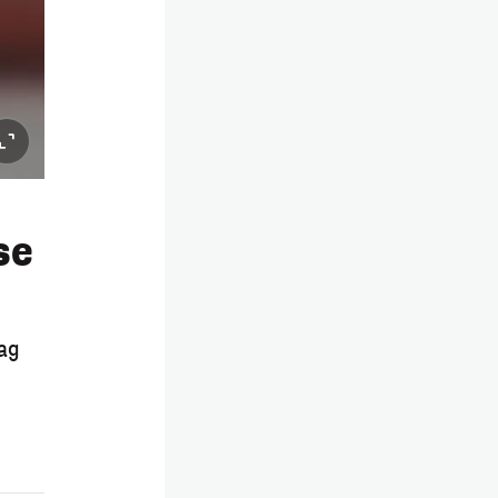
se
ag