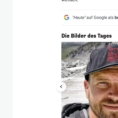
"Heute"
auf Google als
b
1/54
Die Bilder des Tages