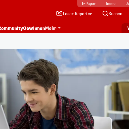
E-Paper
Immo
J
Leser-Reporter
Suchen
Community
Gewinnen
Mehr