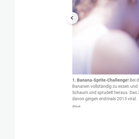
t die Outlet-Challenge. Dabei steckt
1. Banana-Sprite-Challenge!
Bei 
n stecken bleibt. Dann lässt man eine
Bananen vollständig zu essen und 
fallen. Das Ergebnis: Durch den
Schaum und sprudelt heraus. Das Zi
kenbildung bis hin zu Flammen.
davon gingen erstmals 2013 viral.
sgegeben.
iStock