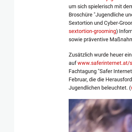
um sich spielerisch mit de
Broschüre "Jugendliche und 
Sextortion und Cyber-Groom
sextortion-grooming
) Info
sowie präventive Maßnah
Zusätzlich wurde heuer ei
auf
www.saferinternet.at/
Fachtagung "Safer Internet
Februar, die die Herausfor
Jugendlichen beleuchtet. (
1/10