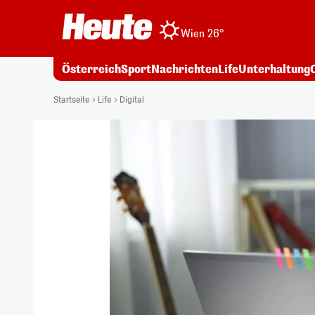
Wien 26°
Österreich
Sport
Nachrichten
Life
Unterhaltung
Startseite
Life
Digital