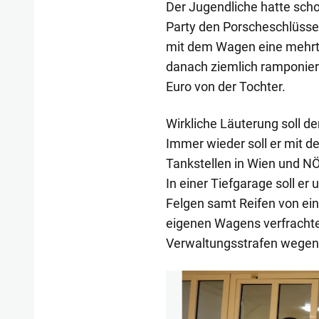
Der Jugendliche hatte schon
Party den Porscheschlüsse
mit dem Wagen eine mehrtä
danach ziemlich ramponier
Euro von der Tochter.
Wirkliche Läuterung soll de
Immer wieder soll er mit d
Tankstellen in Wien und N
In einer Tiefgarage soll er
Felgen samt Reifen von ei
eigenen Wagens verfrachte
Verwaltungsstrafen wegen d
1/5