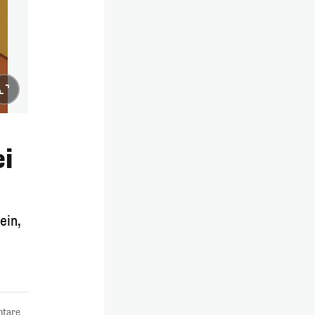
ei
ein,
tare