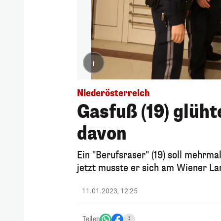
i
Niederösterreich
Gasfuß (19) glüht
davon
Ein "Berufsraser" (19) soll mehrma
jetzt musste er sich am Wiener La
11.01.2023, 12:25
Teilen