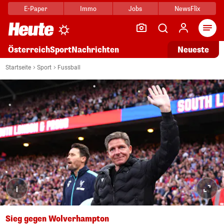
E-Paper
Immo
Jobs
NewsFlix
Arti
Österreich
Sport
Nachrichten
Neueste
Startseite
Sport
Fussball
i
Sieg gegen Wolverhampton