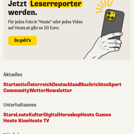
Jetzt
Leserreporter
werden.
Für jedes Foto in "Heute" oder jedes Video
auf Heute.at gibt es 50 Euro.
So geht's
Aktuelles
Startseite
Österreich
Deutschland
Nachrichten
Sport
Community
Wetter
Newsletter
Unterhaltsames
Stars
Leute
Kultur
Digital
Horoskop
Heute Games
Heute Kino
Heute TV