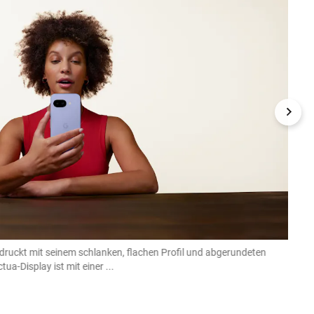
druckt mit seinem schlanken, flachen Profil und abgerundeten
... He
ua-Display ist mit einer ...
120 Hz
Google