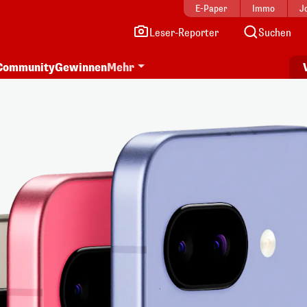
E-Paper
Immo
J
Leser-Reporter
Suchen
Community
Gewinnen
Mehr