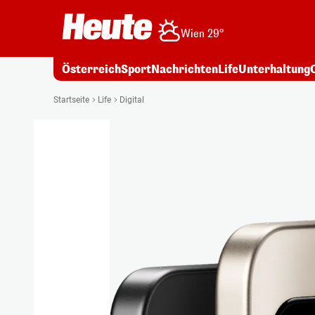
Wien 29°
Österreich
Sport
Nachrichten
Life
Unterhaltung
Startseite
Life
Digital