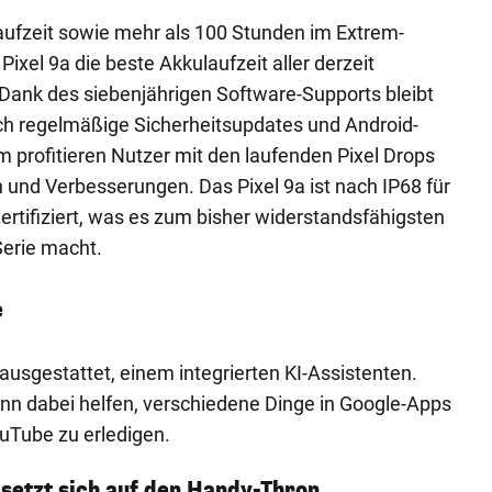
aufzeit sowie mehr als 100 Stunden im Extrem-
xel 9a die beste Akkulaufzeit aller derzeit
. Dank des siebenjährigen Software-Supports bleibt
ch regelmäßige Sicherheitsupdates und Android-
profitieren Nutzer mit den laufenden Pixel Drops
 und Verbesserungen. Das Pixel 9a ist nach IP68 für
rtifiziert, was es zum bisher widerstandsfähigsten
Serie macht.
e
 ausgestattet, einem integrierten KI-Assistenten.
nn dabei helfen, verschiedene Dinge in Google-Apps
uTube zu erledigen.
 setzt sich auf den Handy-Thron