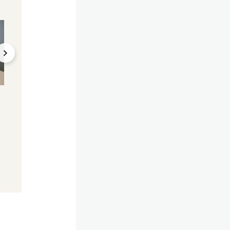
Vorschau
Tracker-Test
Pixel-Handy bis Taylor
Xiaomi Smart Ban
Swift – das bringt der
Pro – Kampfansag
August
unter 100 Euro
31.07.2024, 20:47
15.03.2025, 18:44