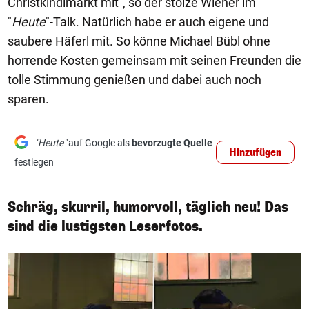
Christkindlmarkt mit", so der stolze Wiener im
"
Heute
"-Talk. Natürlich habe er auch eigene und
saubere Häferl mit. So könne Michael Bübl ohne
horrende Kosten gemeinsam mit seinen Freunden die
tolle Stimmung genießen und dabei auch noch
sparen.
"Heute"
auf Google als
bevorzugte Quelle
Hinzufügen
festlegen
Schräg, skurril, humorvoll, täglich neu! Das
sind die lustigsten Leserfotos.
1/50