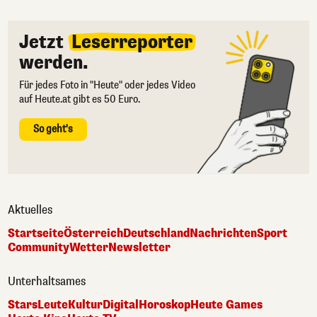
Jetzt
Leserreporter
werden.
Für jedes Foto in "Heute" oder jedes Video
auf Heute.at gibt es 50 Euro.
So geht's
Aktuelles
Startseite
Österreich
Deutschland
Nachrichten
Sport
Community
Wetter
Newsletter
Unterhaltsames
Stars
Leute
Kultur
Digital
Horoskop
Heute Games