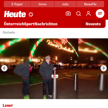
E-Paper
Immo
Jobs
NewsFlix
Arti
Österreich
Sport
Nachrichten
Neueste
i
1/3
Startseite
Leser