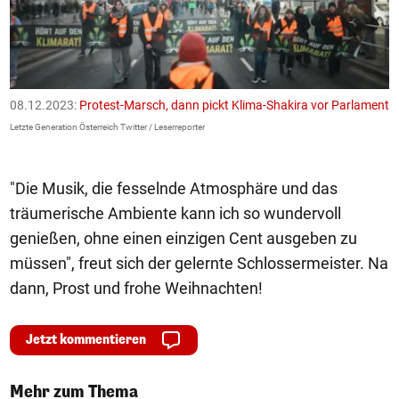
08.12.2023:
Protest-Marsch, dann pickt Klima-Shakira vor Parlament
0
Letzte Generation Österreich Twitter / Leserreporter
Le
"Die Musik, die fesselnde Atmosphäre und das
träumerische Ambiente kann ich so wundervoll
genießen, ohne einen einzigen Cent ausgeben zu
müssen", freut sich der gelernte Schlossermeister. Na
dann, Prost und frohe Weihnachten!
Jetzt kommentieren
Mehr zum Thema