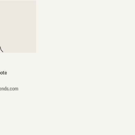
ote
ends.com