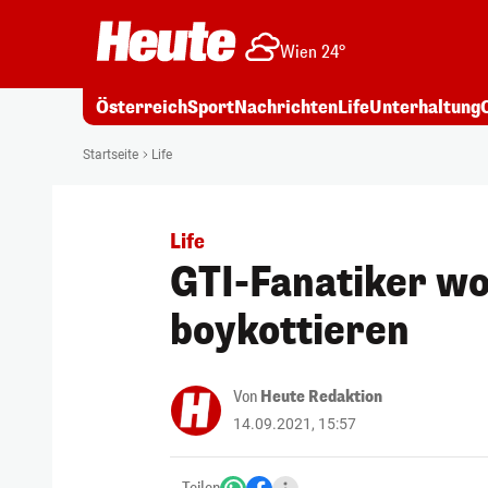
Wien 24°
Österreich
Sport
Nachrichten
Life
Unterhaltung
Startseite
Life
Life
GTI-Fanatiker w
boykottieren
Von
Heute Redaktion
14.09.2021, 15:57