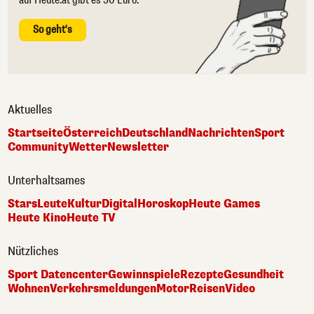
auf Heute.at gibt es 50 Euro.
So geht's
Aktuelles
Startseite
Österreich
Deutschland
Nachrichten
Sport
Community
Wetter
Newsletter
Unterhaltsames
Stars
Leute
Kultur
Digital
Horoskop
Heute Games
Heute Kino
Heute TV
Nützliches
Sport Datencenter
Gewinnspiele
Rezepte
Gesundheit
Wohnen
Verkehrsmeldungen
Motor
Reisen
Video