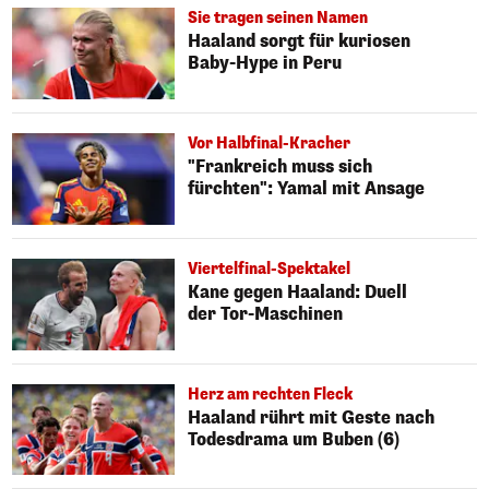
Sie tragen seinen Namen
Haaland sorgt für kuriosen
Baby-Hype in Peru
Vor Halbfinal-Kracher
"Frankreich muss sich
fürchten": Yamal mit Ansage
Viertelfinal-Spektakel
Kane gegen Haaland: Duell
der Tor-Maschinen
Herz am rechten Fleck
Haaland rührt mit Geste nach
Todesdrama um Buben (6)