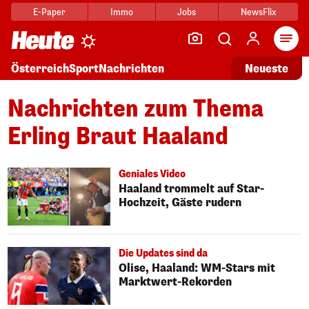
E-Paper
Immo
Jobs
NewsFlix
Arti
Österreich
Sport
Nachrichten
Neueste
Nachrichten zum Thema
Erling Braut Haaland
Geniales Video
Haaland trommelt auf Star-
Hochzeit, Gäste rudern
Die Updates sind da
Olise, Haaland: WM-Stars mit
Marktwert-Rekorden