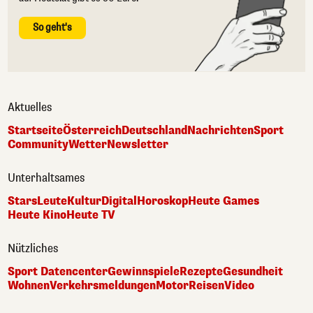
So geht's
Aktuelles
Startseite
Österreich
Deutschland
Nachrichten
Sport
Community
Wetter
Newsletter
Unterhaltsames
Stars
Leute
Kultur
Digital
Horoskop
Heute Games
Heute Kino
Heute TV
Nützliches
Sport Datencenter
Gewinnspiele
Rezepte
Gesundheit
Wohnen
Verkehrsmeldungen
Motor
Reisen
Video