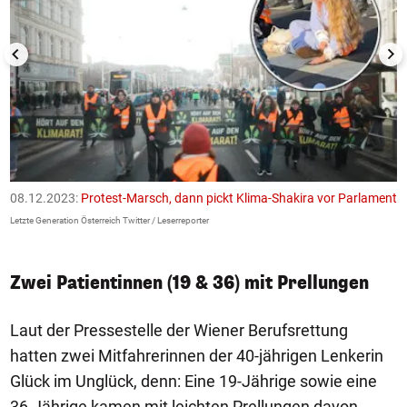
08.12.2023:
Protest-Marsch, dann pickt Klima-Shakira vor Parlament
0
Letzte Generation Österreich Twitter / Leserreporter
Le
Zwei Patientinnen (19 & 36) mit Prellungen
Laut der Pressestelle der Wiener Berufsrettung
hatten zwei Mitfahrerinnen der 40-jährigen Lenkerin
Glück im Unglück, denn: Eine 19-Jährige sowie eine
36-Jährige kamen mit leichten Prellungen davon.