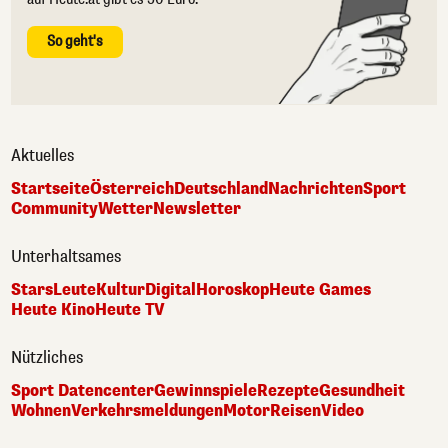
So geht's
Aktuelles
Startseite
Österreich
Deutschland
Nachrichten
Sport
Community
Wetter
Newsletter
Unterhaltsames
Stars
Leute
Kultur
Digital
Horoskop
Heute Games
Heute Kino
Heute TV
Nützliches
Sport Datencenter
Gewinnspiele
Rezepte
Gesundheit
Wohnen
Verkehrsmeldungen
Motor
Reisen
Video