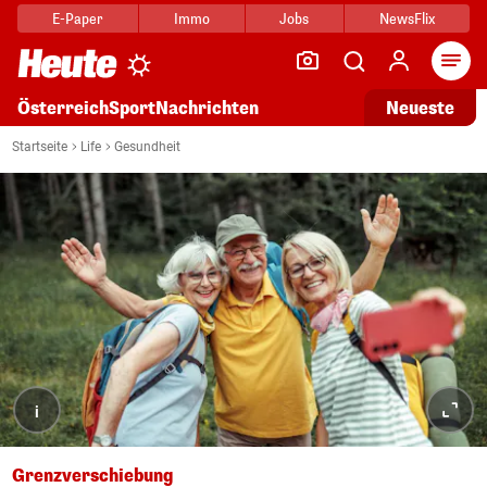
E-Paper
Immo
Jobs
NewsFlix
Arti
Österreich
Sport
Nachrichten
Neueste
Startseite
Life
Gesundheit
i
Grenzverschiebung