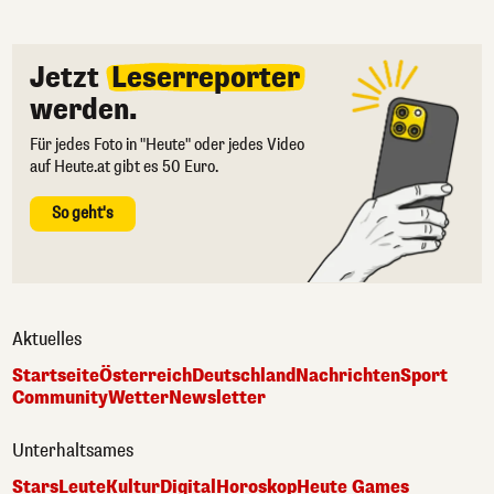
Jetzt
Leserreporter
werden.
Für jedes Foto in "Heute" oder jedes Video
auf Heute.at gibt es 50 Euro.
So geht's
Aktuelles
Startseite
Österreich
Deutschland
Nachrichten
Sport
Community
Wetter
Newsletter
Unterhaltsames
Stars
Leute
Kultur
Digital
Horoskop
Heute Games