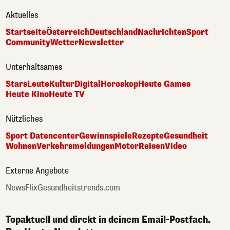
Aktuelles
Startseite
Österreich
Deutschland
Nachrichten
Sport
Community
Wetter
Newsletter
Unterhaltsames
Stars
Leute
Kultur
Digital
Horoskop
Heute Games
Heute Kino
Heute TV
Nützliches
Sport Datencenter
Gewinnspiele
Rezepte
Gesundheit
Wohnen
Verkehrsmeldungen
Motor
Reisen
Video
Externe Angebote
NewsFlix
Gesundheitstrends.com
Topaktuell und direkt in deinem Email-Postfach.