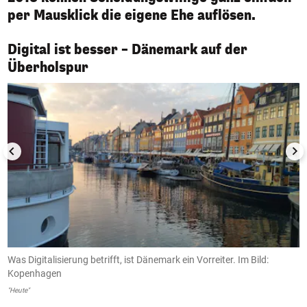
per Mausklick die eigene Ehe auflösen.
Digital ist besser – Dänemark auf der
1/4
Überholspur
Was Digitalisierung betrifft, ist Dänemark ein Vorreiter. Im Bild:
E
Kopenhagen
D
"Heute"
"H