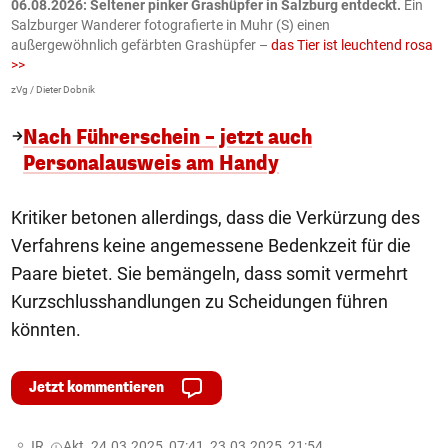
06.08.2026: Seltener pinker Grashüpfer in Salzburg entdeckt.
Ein
0
Salzburger Wanderer fotografierte in Muhr (S) einen
S
außergewöhnlich gefärbten Grashüpfer –
das Tier ist leuchtend rosa
U
>>
AP
zVg / Dieter Dobnik
Nach Führerschein – jetzt auch
Personalausweis am Handy
Kritiker betonen allerdings, dass die Verkürzung des
Verfahrens keine angemessene Bedenkzeit für die
Paare bietet. Sie bemängeln, dass somit vermehrt
Kurzschlusshandlungen zu Scheidungen führen
könnten.
Jetzt kommentieren
JR,
Akt. 24.03.2025, 07:41, 23.03.2025, 21:54