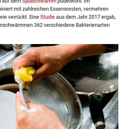
nd auf dem
Spülschwamm
pudelwohl. Im
niert mit zahlreichen Essensresten, vermehren
wie verrückt. Eine
Studie
aus dem Jahr 2017 ergab,
enschwämmen 362 verschiedene Bakterienarten