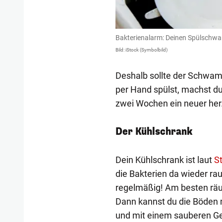
Bakterienalarm: Deinen Spülschwa
Bild: iStock (Symbolbild)
Deshalb sollte der Schwa
per Hand spülst, machst du
zwei Wochen ein neuer her
Der Kühlschrank
Dein Kühlschrank ist laut
S
die Bakterien da wieder ra
regelmäßig! Am besten räu
Dann kannst du die Böden 
und mit einem sauberen Ge
1/4