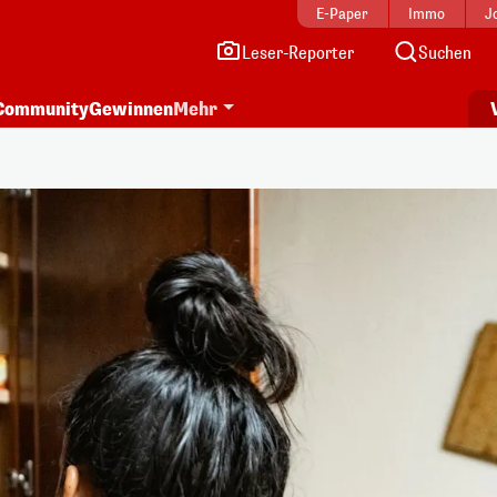
E-Paper
Immo
J
Leser-Reporter
Suchen
Community
Gewinnen
Mehr