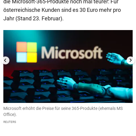
die Microsoft-365-Produkte noch mal teurer: Für
österreichische Kunden sind es 30 Euro mehr pro
Jahr (Stand 23. Februar).
1/4
Microsoft erhöht die Preise für seine 365-Produkte (ehemals MS
G
Office).
m
REUTERS
R