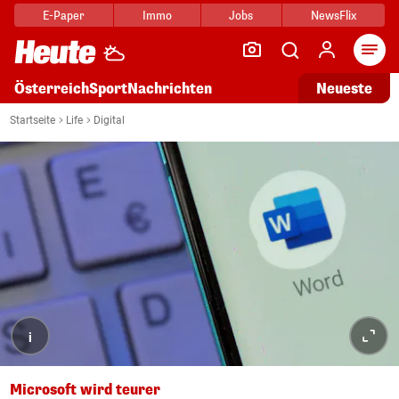
E-Paper
Immo
Jobs
NewsFlix
Arti
Österreich
Sport
Nachrichten
Neueste
Startseite
Life
Digital
i
Microsoft wird teurer