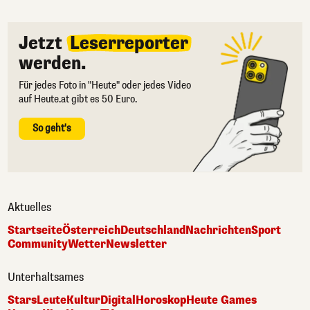
Jetzt
Leserreporter
werden.
Für jedes Foto in "Heute" oder jedes Video
auf Heute.at gibt es 50 Euro.
So geht's
Aktuelles
Startseite
Österreich
Deutschland
Nachrichten
Sport
Community
Wetter
Newsletter
Unterhaltsames
Stars
Leute
Kultur
Digital
Horoskop
Heute Games