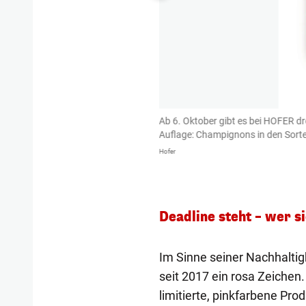
egehrte "Pink Ribbon Kalender 2024"
Ab 6. Oktober gibt es bei HOFER dre
tive spricht - bestehend aus
Auflage: Champignons in den Sorte
tionen rund um das Thema Brustkrebs
Hofer
Deadline steht – wer s
Im Sinne seiner Nachhaltigk
seit 2017 ein rosa Zeichen
limitierte, pinkfarbene Pro