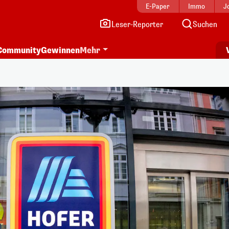
E-Paper
Immo
J
Leser-Reporter
Suchen
Community
Gewinnen
Mehr