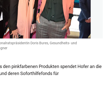
ionalratspräsidentin Doris Bures, Gesundheits- und
Bettin
agner
(Bild: A
us den pinkfarbenen Produkten spendet Hofer an die
und deren Soforthilfefonds für