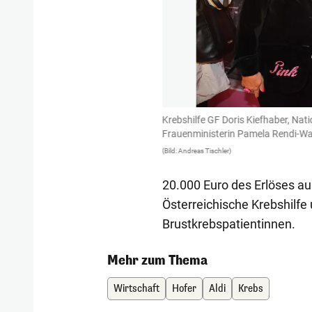
Krebshilfe GF Doris Kiefhaber, Nat
Frauenministerin Pamela Rendi-W
(Bild: Andreas Tischler)
20.000 Euro des Erlöses a
Österreichische Krebshilfe 
Brustkrebspatientinnen.
Mehr zum Thema
Wirtschaft
Hofer
Aldi
Krebs