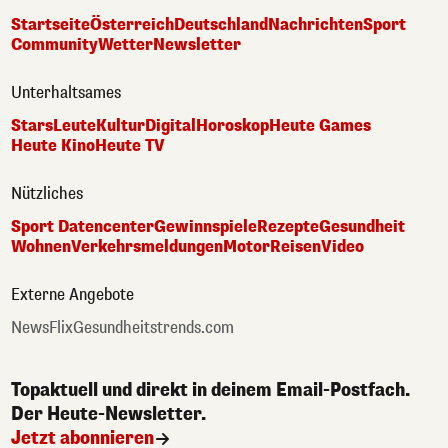
Startseite
Österreich
Deutschland
Nachrichten
Sport
Community
Wetter
Newsletter
Unterhaltsames
Stars
Leute
Kultur
Digital
Horoskop
Heute Games
Heute Kino
Heute TV
Nützliches
Sport Datencenter
Gewinnspiele
Rezepte
Gesundheit
Wohnen
Verkehrsmeldungen
Motor
Reisen
Video
Externe Angebote
NewsFlix
Gesundheitstrends.com
Topaktuell und direkt in deinem Email-Postfach.
Der Heute-Newsletter.
Jetzt abonnieren