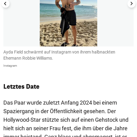
r
Ayda Field schwärmt auf Instagram von ihrem halbnackten
S
Ehemann Robbie Williams.
i
Instagram
In
Letztes Date
Das Paar wurde zuletzt Anfang 2024 bei einem
Spaziergang in der Öffentlichkeit gesehen. Der
Hollywood-Star stützte sich auf einen Gehstock und
hielt sich an seiner Frau fest, die ihm über die Jahre
immer beistand. Ganz blass und abgemagert, ist er