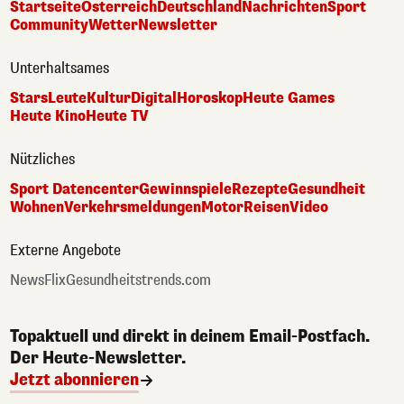
Startseite
Österreich
Deutschland
Nachrichten
Sport
Community
Wetter
Newsletter
Unterhaltsames
Stars
Leute
Kultur
Digital
Horoskop
Heute Games
Heute Kino
Heute TV
Nützliches
Sport Datencenter
Gewinnspiele
Rezepte
Gesundheit
Wohnen
Verkehrsmeldungen
Motor
Reisen
Video
Externe Angebote
NewsFlix
Gesundheitstrends.com
Topaktuell und direkt in deinem Email-Postfach.
Der Heute-Newsletter.
Jetzt abonnieren