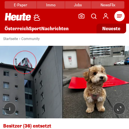
E-Paper
Immo
Jobs
NewsFlix
Arti
Österreich
Sport
Nachrichten
Neueste
Startseite
Community
i
Besitzer (36) entsetzt