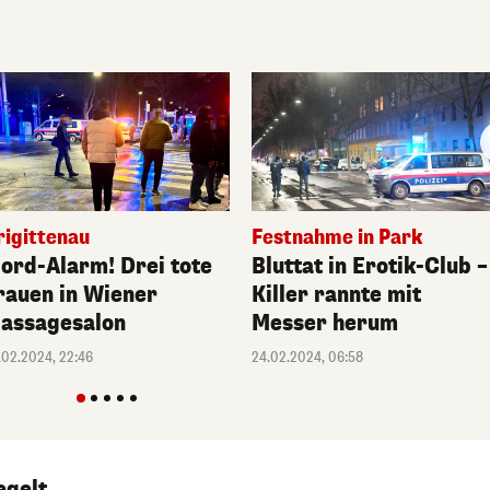
rigittenau
Festnahme in Park
ord-Alarm! Drei tote
Bluttat in Erotik-Club –
rauen in Wiener
Killer rannte mit
assagesalon
Messer herum
.02.2024, 22:46
24.02.2024, 06:58
egelt