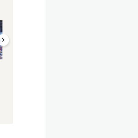
Bluttat in Erotik-Club
Illegaler Aufenthalt!
Sittenwächter (27)
Frauenkiller (27) h
tötete Frauen in
gar nicht in Wien 
"wenigen" Minuten
dürfen
27.02.2024, 10:41
26.02.2024, 14:20