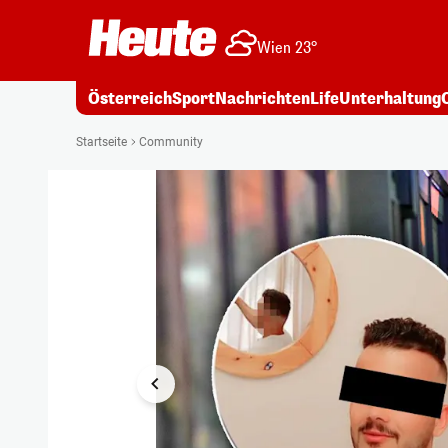
Wien 23°
Österreich
Sport
Nachrichten
Life
Unterhaltung
1/21
Startseite
Community