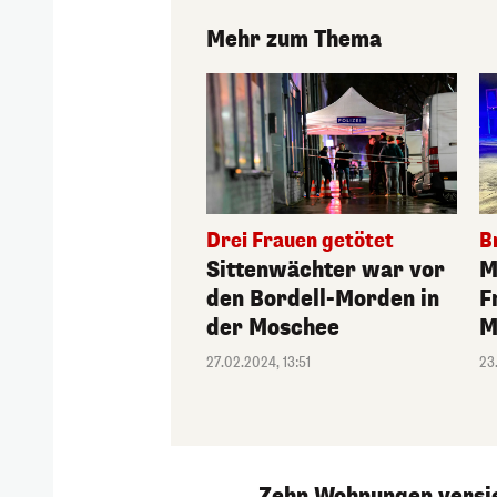
Mehr zum Thema
Drei Frauen getötet
B
Sittenwächter war vor
M
den Bordell-Morden in
F
der Moschee
M
27.02.2024, 13:51
23
Zehn Wohnungen versi