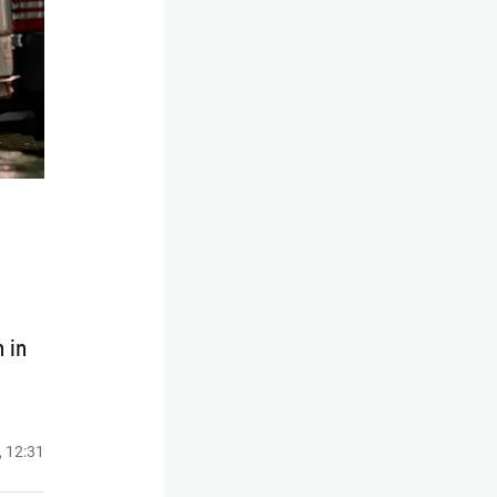
 in
, 12:31