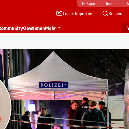
E-Paper
Immo
J
Leser-Reporter
Suchen
Community
Gewinnen
Mehr
i