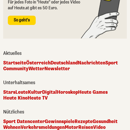
Für jedes Foto in "Heute" oder jedes Video
auf Heute.at gibt es 50 Euro.
So geht's
Aktuelles
Startseite
Österreich
Deutschland
Nachrichten
Sport
Community
Wetter
Newsletter
Unterhaltsames
Stars
Leute
Kultur
Digital
Horoskop
Heute Games
Heute Kino
Heute TV
Nützliches
Sport Datencenter
Gewinnspiele
Rezepte
Gesundheit
Wohnen
Verkehrsmeldungen
Motor
Reisen
Video