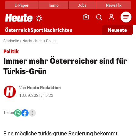
E-Paper
Immo
Jobs
NewsFlix
Arti
Österreich
Sport
Nachrichten
Neueste
Startseite
Nachrichten
Politik
Politik
Immer mehr Österreicher sind für
Türkis-Grün
Von
Heute Redaktion
13.09.2021, 15:23
Teilen
Eine mögliche türkis-grüne Regierung bekommt