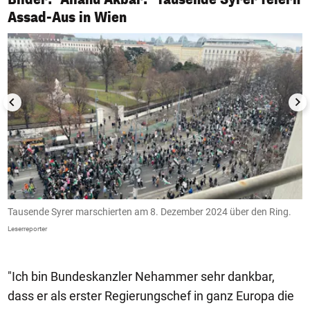
1/17
Assad-Aus in Wien
Tausende Syrer marschierten am 8. Dezember 2024 über den Ring.
A
P
Leserreporter
He
"Ich bin Bundeskanzler Nehammer sehr dankbar,
dass er als erster Regierungschef in ganz Europa die