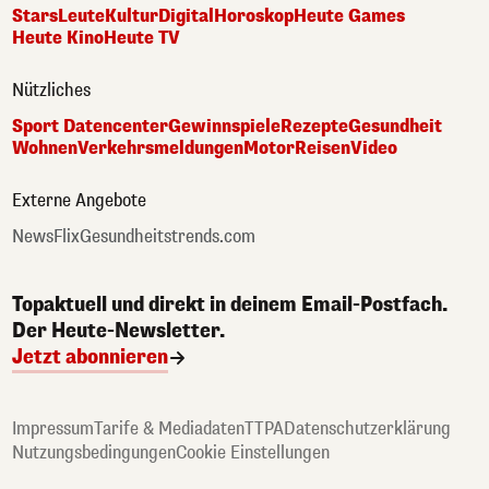
Stars
Leute
Kultur
Digital
Horoskop
Heute Games
Heute Kino
Heute TV
Nützliches
Sport Datencenter
Gewinnspiele
Rezepte
Gesundheit
Wohnen
Verkehrsmeldungen
Motor
Reisen
Video
Externe Angebote
NewsFlix
Gesundheitstrends.com
Topaktuell und direkt in deinem Email-Postfach.
Der Heute-Newsletter.
Jetzt abonnieren
Impressum
Tarife & Mediadaten
TTPA
Datenschutzerklärung
Nutzungsbedingungen
Cookie Einstellungen