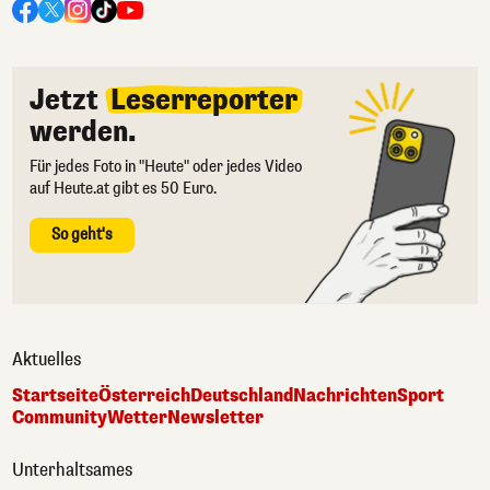
Jetzt
Leserreporter
werden.
Für jedes Foto in "Heute" oder jedes Video
auf Heute.at gibt es 50 Euro.
So geht's
Aktuelles
Startseite
Österreich
Deutschland
Nachrichten
Sport
Community
Wetter
Newsletter
Unterhaltsames