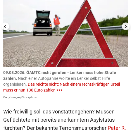
09.08.2026: ÖAMTC nicht gerufen - Lenker muss hohe Strafe
0
en
zahlen.
Nach einer Autopanne wollte ein Lenker selbst Hilfe
H
organisieren.
Das reichte nicht: Nach einem rechtskräftigen Urteil
u
muss er nun 130 Euro zahlen >>>
m
Getty Images/iStockphoto
Fa
Wie freiwillig soll das vonstattengehen? Müssen
Geflüchtete mit bereits anerkanntem Asylstatus
fürchten? Der bekannte Terrorismusforscher
Peter R.