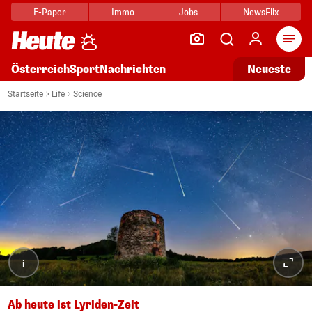
E-Paper
Immo
Jobs
NewsFlix
Arti
Österreich
Sport
Nachrichten
Neueste
Startseite
Life
Science
i
Ab heute ist Lyriden-Zeit