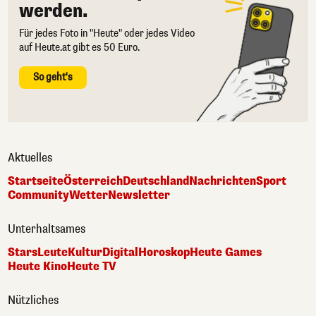
werden.
Für jedes Foto in "Heute" oder jedes Video
auf Heute.at gibt es 50 Euro.
So geht's
Aktuelles
Startseite
Österreich
Deutschland
Nachrichten
Sport
Community
Wetter
Newsletter
Unterhaltsames
Stars
Leute
Kultur
Digital
Horoskop
Heute Games
Heute Kino
Heute TV
Nützliches