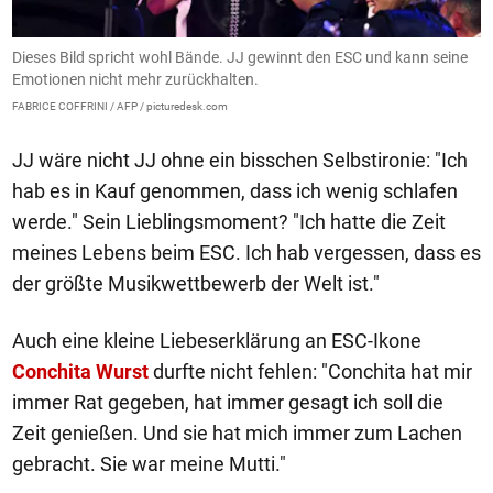
Dieses Bild spricht wohl Bände. JJ gewinnt den ESC und kann seine
G
Emotionen nicht mehr zurückhalten.
k
FABRICE COFFRINI / AFP / picturedesk.com
FA
JJ wäre nicht JJ ohne ein bisschen Selbstironie: "Ich
hab es in Kauf genommen, dass ich wenig schlafen
werde." Sein Lieblingsmoment? "Ich hatte die Zeit
meines Lebens beim ESC. Ich hab vergessen, dass es
der größte Musikwettbewerb der Welt ist."
Auch eine kleine Liebeserklärung an ESC-Ikone
Conchita Wurst
durfte nicht fehlen: "Conchita hat mir
immer Rat gegeben, hat immer gesagt ich soll die
Zeit genießen. Und sie hat mich immer zum Lachen
gebracht. Sie war meine Mutti."