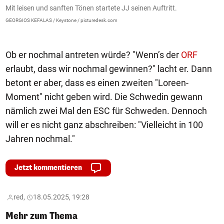
Mit leisen und sanften Tönen startete JJ seinen Auftritt.
D
s
GEORGIOS KEFALAS / Keystone / picturedesk.com
Je
Ob er nochmal antreten würde? "Wenn’s der
ORF
erlaubt, dass wir nochmal gewinnen?" lacht er. Dann
betont er aber, dass es einen zweiten "Loreen-
Moment" nicht geben wird. Die Schwedin gewann
nämlich zwei Mal den ESC für Schweden. Dennoch
will er es nicht ganz abschreiben: "Vielleicht in 100
Jahren nochmal."
Jetzt kommentieren
red,
18.05.2025, 19:28
Mehr zum Thema