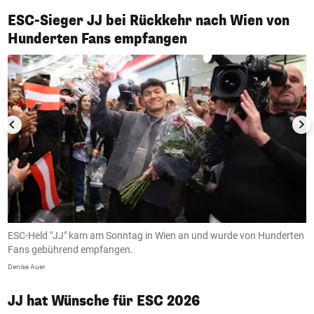
ESC-Sieger JJ bei Rückkehr nach Wien von
1/7
Hunderten Fans empfangen
ESC-Held "JJ" kam am Sonntag in Wien an und wurde von Hunderten
E
Fans gebührend empfangen.
F
Denise Auer
De
JJ hat Wünsche für ESC 2026