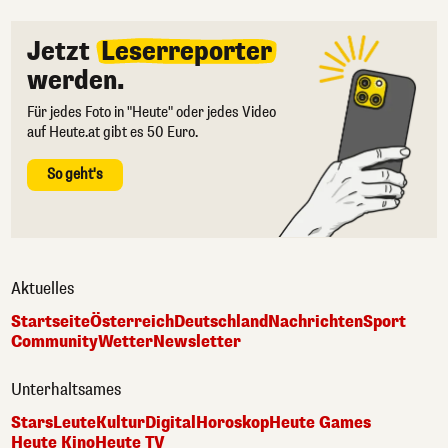
Jetzt
Leserreporter
werden.
Für jedes Foto in "Heute" oder jedes Video
auf Heute.at gibt es 50 Euro.
So geht's
Aktuelles
Startseite
Österreich
Deutschland
Nachrichten
Sport
Community
Wetter
Newsletter
Unterhaltsames
Stars
Leute
Kultur
Digital
Horoskop
Heute Games
Heute Kino
Heute TV