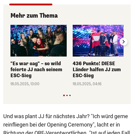
Mehr zum Thema
"Es war oag" – so wild
436 Punkte! DIESE
feierte JJ nach seinem
Länder halfen JJ zum
ESC-Sieg
ESC-Sieg
18.05.2025, 13:00
18.05.2025, 04:16
Und was plant JJ für nächstes Jahr? "Ich würd gerne
reinfliegen bei der Opening Ceremony", lacht er in
Richtung der ORF-Verantwortlichen. "Ist auf jeden Fall