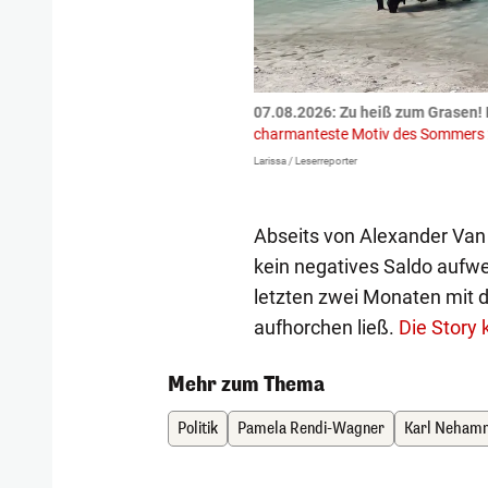
tzte.
Zu einem tragischen
07.08.2026: Zu heiß zum Grasen! 
igen gekommen.
Bei einem Frontal-
charmanteste Motiv des Sommers
Larissa / Leserreporter
Abseits von Alexander Van d
kein negatives Saldo aufwei
letzten zwei Monaten mit 
aufhorchen ließ.
Die Story
Mehr zum Thema
Politik
Pamela Rendi-Wagner
Karl Neham