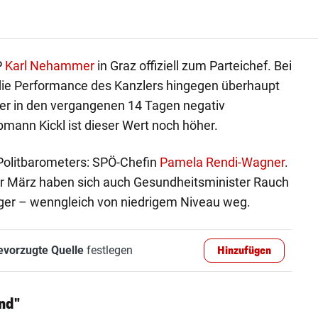
P
Karl Nehammer
in Graz offiziell zum Parteichef. Bei
ie Performance des Kanzlers hingegen überhaupt
t er in den vergangenen 14 Tagen negativ
bmann Kickl ist dieser Wert noch höher.
Politbarometers: SPÖ-Chefin
Pamela Rendi-Wagner
.
r März haben sich auch Gesundheitsminister Rauch
nger – wenngleich von niedrigem Niveau weg.
evorzugte Quelle
festlegen
Hinzufügen
nd"