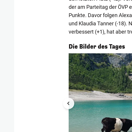
der am Parteitag der ÖVP e
Punkte. Davor folgen Alex
und Klaudia Tanner (-18). N
verbessert (+1), hat aber 
1/55
Die Bilder des Tages