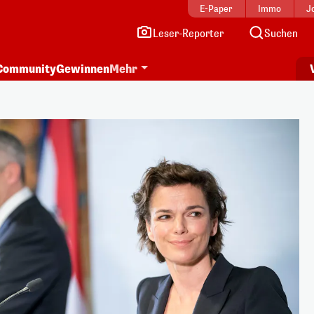
E-Paper
Immo
J
Leser-Reporter
Suchen
Community
Gewinnen
Mehr