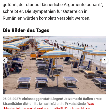
geführt, der stur auf lächerliche Argumente beharrt",
schreibt er. Die Sympathien für Österreich in
Rumänien würden komplett verspielt werden.
1/50
Die Bilder des Tages
.
05.08.2027:
Abrissbagger statt Liegen! Jetzt macht Italien erste
0
Strandbäder dicht
– Italien schließt erste Privatstrände.
Was
W
Urlauber jetzt erwartet und warum die EU Druck macht >>>
G