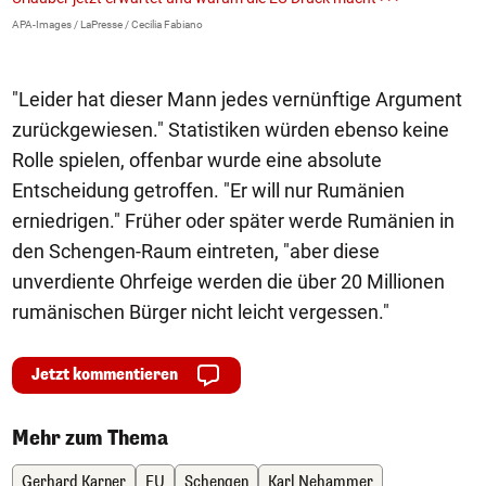
E
APA-Images / LaPresse / Cecilia Fabiano
iS
"Leider hat dieser Mann jedes vernünftige Argument
zurückgewiesen." Statistiken würden ebenso keine
Rolle spielen, offenbar wurde eine absolute
Entscheidung getroffen. "Er will nur Rumänien
erniedrigen." Früher oder später werde Rumänien in
den Schengen-Raum eintreten, "aber diese
unverdiente Ohrfeige werden die über 20 Millionen
rumänischen Bürger nicht leicht vergessen."
Jetzt kommentieren
Mehr zum Thema
Gerhard Karner
EU
Schengen
Karl Nehammer