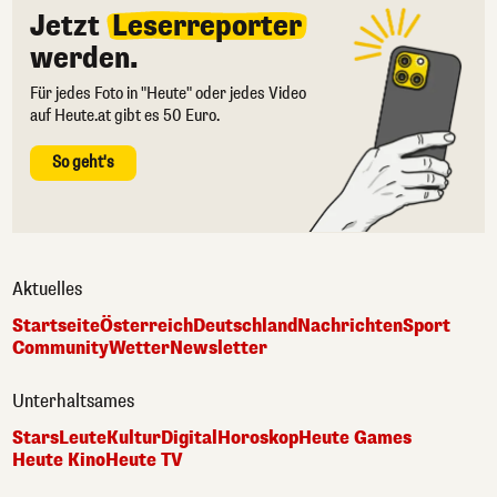
Jetzt
Leserreporter
werden.
Für jedes Foto in "Heute" oder jedes Video
auf Heute.at gibt es 50 Euro.
So geht's
Aktuelles
Startseite
Österreich
Deutschland
Nachrichten
Sport
Community
Wetter
Newsletter
Unterhaltsames
Stars
Leute
Kultur
Digital
Horoskop
Heute Games
Heute Kino
Heute TV