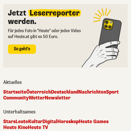
Jetzt
Leserreporter
werden.
Für jedes Foto in "Heute" oder jedes Video
auf Heute.at gibt es 50 Euro.
So geht's
Aktuelles
Startseite
Österreich
Deutschland
Nachrichten
Sport
Community
Wetter
Newsletter
Unterhaltsames
Stars
Leute
Kultur
Digital
Horoskop
Heute Games
Heute Kino
Heute TV