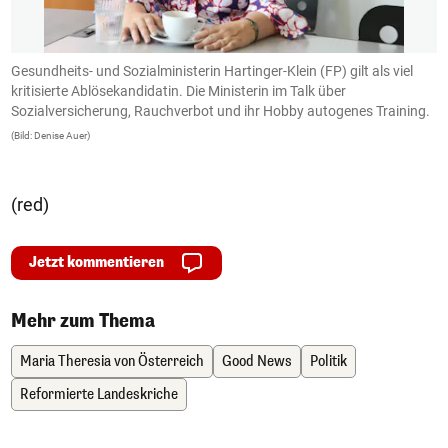
Gesundheits- und Sozialministerin Hartinger-Klein (FP) gilt als viel
"
kritisierte Ablösekandidatin. Die Ministerin im Talk über
N
Sozialversicherung, Rauchverbot und ihr Hobby autogenes Training.
p
g
(Bild: Denise Auer)
(B
(red)
Jetzt kommentieren
Mehr zum Thema
Maria Theresia von Österreich
Good News
Politik
Reformierte Landeskriche