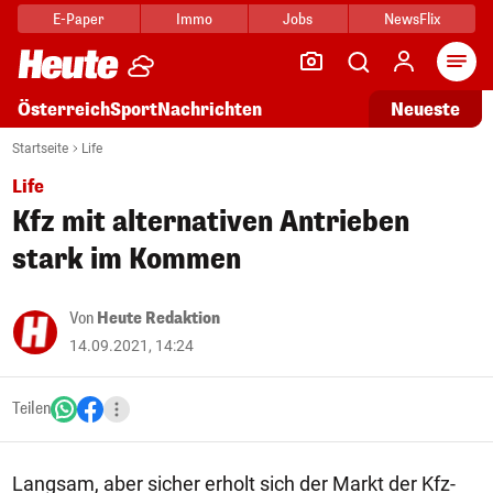
E-Paper
Immo
Jobs
NewsFlix
Arti
Österreich
Sport
Nachrichten
Neueste
Startseite
Life
Life
Kfz mit alternativen Antrieben
stark im Kommen
Von
Heute Redaktion
14.09.2021, 14:24
Teilen
Langsam, aber sicher erholt sich der Markt der Kfz-