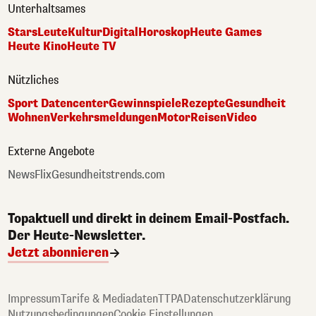
Unterhaltsames
Stars
Leute
Kultur
Digital
Horoskop
Heute Games
Heute Kino
Heute TV
Nützliches
Sport Datencenter
Gewinnspiele
Rezepte
Gesundheit
Wohnen
Verkehrsmeldungen
Motor
Reisen
Video
Externe Angebote
NewsFlix
Gesundheitstrends.com
Topaktuell und direkt in deinem Email-Postfach.
Der Heute-Newsletter.
Jetzt abonnieren
Impressum
Tarife & Mediadaten
TTPA
Datenschutzerklärung
Nutzungsbedingungen
Cookie Einstellungen