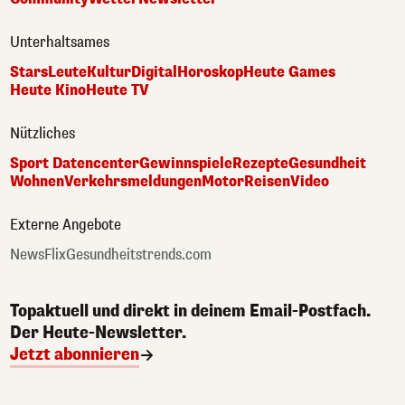
Unterhaltsames
Stars
Leute
Kultur
Digital
Horoskop
Heute Games
Heute Kino
Heute TV
Nützliches
Sport Datencenter
Gewinnspiele
Rezepte
Gesundheit
Wohnen
Verkehrsmeldungen
Motor
Reisen
Video
Externe Angebote
NewsFlix
Gesundheitstrends.com
Topaktuell und direkt in deinem Email-Postfach.
Der Heute-Newsletter.
Jetzt abonnieren