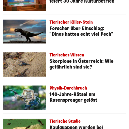
feiert 30 Jahre Kulturbetrieb
Tierischer Killer-Stein
Forscher über Einschlag:
"Dinos hatten echt viel Pech"
Tierisches Wissen
Skorpione in Österreich: Wie
gefährlich sind sie?
Physik-Durchbruch
140-Jahre-Rätsel um
Rasensprenger gelöst
Tierische Studie
Kaulquappen werden bei