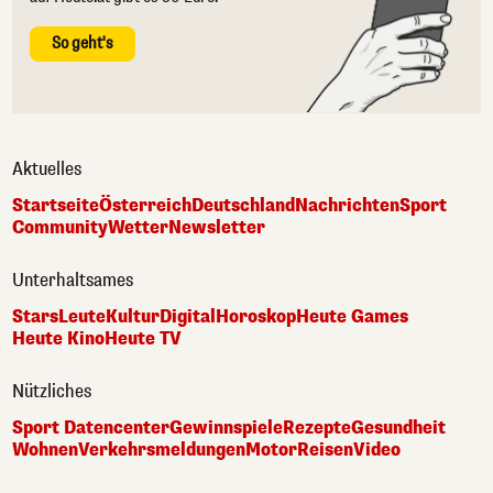
So geht's
Aktuelles
Startseite
Österreich
Deutschland
Nachrichten
Sport
Community
Wetter
Newsletter
Unterhaltsames
Stars
Leute
Kultur
Digital
Horoskop
Heute Games
Heute Kino
Heute TV
Nützliches
Sport Datencenter
Gewinnspiele
Rezepte
Gesundheit
Wohnen
Verkehrsmeldungen
Motor
Reisen
Video