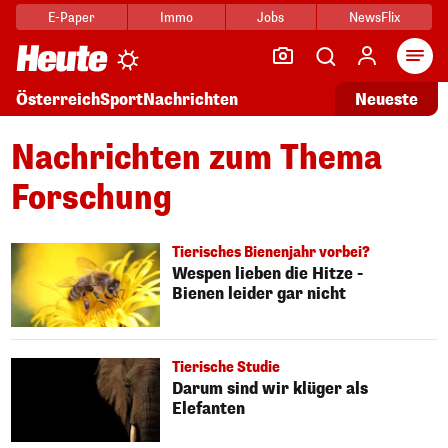
E-Paper
Immo
Jobs
NewsFlix
Arti
Österreich
Sport
Nachrichten
Neueste
Nachrichten zum Thema
Forschung
Tierisches Bienenjahr vorbei?
Wespen lieben die Hitze -
Bienen leider gar nicht
Tierische Studie
Darum sind wir klüger als
Elefanten