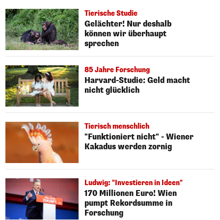
Tierische Studie
Gelächter! Nur deshalb
können wir überhaupt
sprechen
85 Jahre Forschung
Harvard-Studie: Geld macht
nicht glücklich
Tierisch menschlich
"Funktioniert nicht" - Wiener
Kakadus werden zornig
Ludwig: "Investieren in Ideen"
170 Millionen Euro! Wien
pumpt Rekordsumme in
Forschung