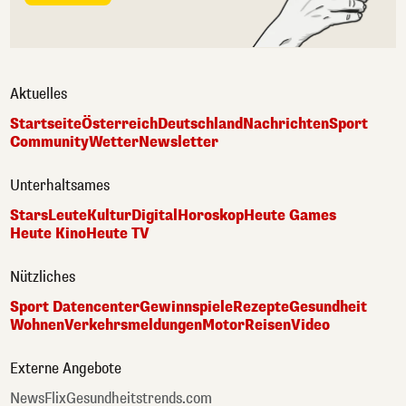
Aktuelles
Startseite
Österreich
Deutschland
Nachrichten
Sport
Community
Wetter
Newsletter
Unterhaltsames
Stars
Leute
Kultur
Digital
Horoskop
Heute Games
Heute Kino
Heute TV
Nützliches
Sport Datencenter
Gewinnspiele
Rezepte
Gesundheit
Wohnen
Verkehrsmeldungen
Motor
Reisen
Video
Externe Angebote
NewsFlix
Gesundheitstrends.com