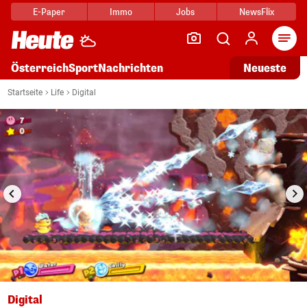
E-Paper
Immo
Jobs
NewsFlix
Arti
Österreich
Sport
Nachrichten
Neueste
i
1/10
Startseite
Life
Digital
Digital