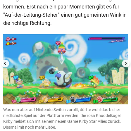
kommen. Erst nach ein paar Momenten gibt es für
"Auf-der-Leitung-Steher" einen gut gemeinten Wink in
die richtige Richtung.
1/10
m
Was nun aber auf Nintendo Switch zurollt, dürfte wohl das bisher
K
niedlichste Spiel auf der Plattform werden. Die rosa Knuddelkugel
s
Kirby meldet sich mit seinem neuen Game Kirby Star Allies zurück.
H
Diesmal mit noch mehr Liebe.
e