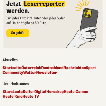
Jetzt
Leserreporter
werden.
Für jedes Foto in "Heute" oder jedes Video
auf Heute.at gibt es 50 Euro.
So geht's
Aktuelles
Startseite
Österreich
Deutschland
Nachrichten
Sport
Community
Wetter
Newsletter
Unterhaltsames
Stars
Leute
Kultur
Digital
Horoskop
Heute Games
Heute Kino
Heute TV