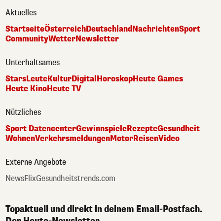
Aktuelles
Startseite
Österreich
Deutschland
Nachrichten
Sport
Community
Wetter
Newsletter
Unterhaltsames
Stars
Leute
Kultur
Digital
Horoskop
Heute Games
Heute Kino
Heute TV
Nützliches
Sport Datencenter
Gewinnspiele
Rezepte
Gesundheit
Wohnen
Verkehrsmeldungen
Motor
Reisen
Video
Externe Angebote
NewsFlix
Gesundheitstrends.com
Topaktuell und direkt in deinem Email-Postfach.