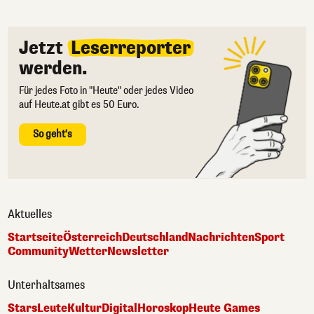
Jetzt
Leserreporter
werden.
Für jedes Foto in "Heute" oder jedes Video
auf Heute.at gibt es 50 Euro.
So geht's
Aktuelles
Startseite
Österreich
Deutschland
Nachrichten
Sport
Community
Wetter
Newsletter
Unterhaltsames
Stars
Leute
Kultur
Digital
Horoskop
Heute Games