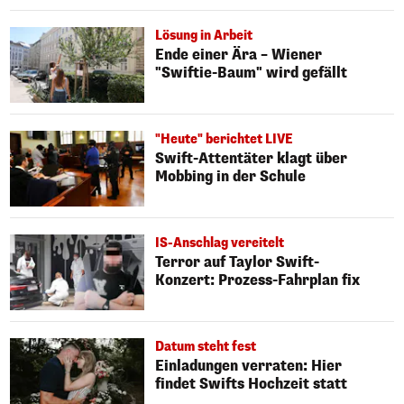
Lösung in Arbeit
Ende einer Ära – Wiener
"Swiftie-Baum" wird gefällt
"Heute" berichtet LIVE
Swift-Attentäter klagt über
Mobbing in der Schule
IS-Anschlag vereitelt
Terror auf Taylor Swift-
Konzert: Prozess-Fahrplan fix
Datum steht fest
Einladungen verraten: Hier
findet Swifts Hochzeit statt