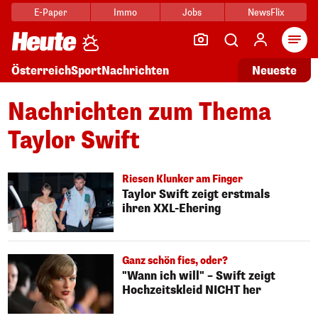
E-Paper
Immo
Jobs
NewsFlix
Arti
Österreich
Sport
Nachrichten
Neueste
Nachrichten zum Thema
Taylor Swift
Riesen Klunker am Finger
Taylor Swift zeigt erstmals
ihren XXL-Ehering
Ganz schön fies, oder?
"Wann ich will" – Swift zeigt
Hochzeitskleid NICHT her