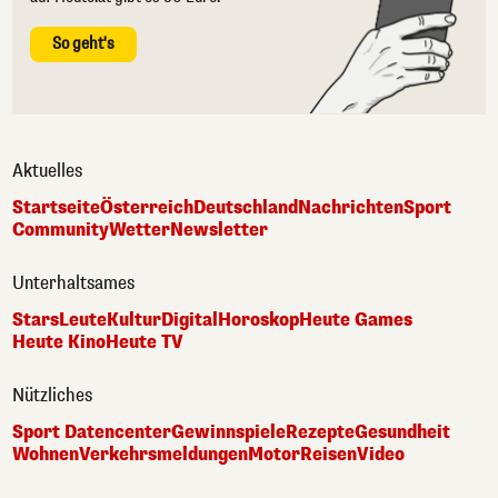
So geht's
Aktuelles
Startseite
Österreich
Deutschland
Nachrichten
Sport
Community
Wetter
Newsletter
Unterhaltsames
Stars
Leute
Kultur
Digital
Horoskop
Heute Games
Heute Kino
Heute TV
Nützliches
Sport Datencenter
Gewinnspiele
Rezepte
Gesundheit
Wohnen
Verkehrsmeldungen
Motor
Reisen
Video