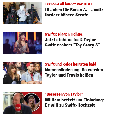
Terror-Fall landet vor OGH
15 Jahre für Beran A. – Justiz
fordert höhere Strafe
Swifties lagen richtig!
Jetzt steht es fest! Taylor
Swift erobert "Toy Story 5"
Swift und Kelce heiraten bald
Namensänderung! So werden
Taylor und Travis heißen
"Besessen von Taylor"
William bettelt um Einladung:
Er will zu Swift-Hochzeit