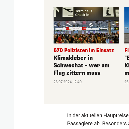
670 Polizisten im Einsatz
F
Klimakleber in
"
Schwechat – wer um
K
Flug zittern muss
m
26.07.2024, 12:40
26
In der aktuellen Hauptreise
Passagiere ab. Besonders a