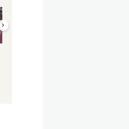
Oberösterreich
Letzte Generation
Klimakleber nach Pleite
Klimakleber plant
vor Gericht – "Machen
aus Protest vor
weiter"
Parlament
18.03.2023, 19:58
13.07.2024, 19:18