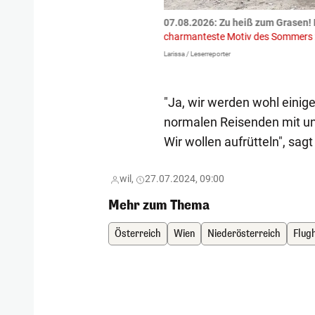
tzte.
Zu einem tragischen
07.08.2026: Zu heiß zum Grasen! 
igen gekommen.
Bei einem Frontal-
charmanteste Motiv des Sommers
Larissa / Leserreporter
"Ja, wir werden wohl einig
normalen Reisenden mit unse
Wir wollen aufrütteln", sagt
wil,
27.07.2024, 09:00
Mehr zum Thema
Österreich
Wien
Niederösterreich
Flug