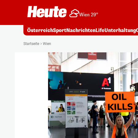
Wien 29°
Österreich
Sport
Nachrichten
Life
Unterhaltung
Startseite
Wien