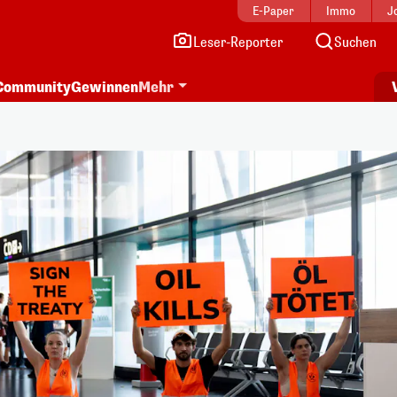
E-Paper
Immo
J
Leser-Reporter
Suchen
Community
Gewinnen
Mehr