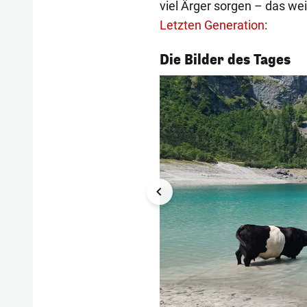
viel Ärger sorgen – das w
Letzten Generation
:
1/55
Die Bilder des Tages