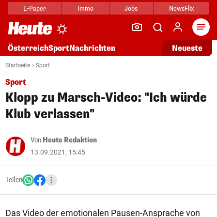
E-Paper
Immo
Jobs
NewsFlix
Arti
Österreich
Sport
Nachrichten
Neueste
Startseite
Sport
Sport
Klopp zu Marsch-Video: "Ich würde
Klub verlassen"
Von
Heute Redaktion
13.09.2021, 15:45
Teilen
Das Video der emotionalen Pausen-Ansprache von