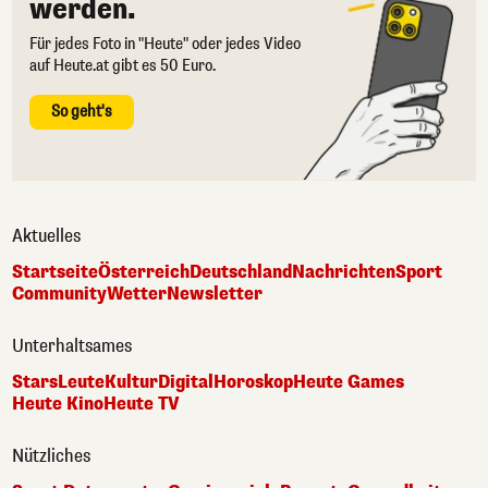
werden.
Für jedes Foto in "Heute" oder jedes Video
auf Heute.at gibt es 50 Euro.
So geht's
Aktuelles
Startseite
Österreich
Deutschland
Nachrichten
Sport
Community
Wetter
Newsletter
Unterhaltsames
Stars
Leute
Kultur
Digital
Horoskop
Heute Games
Heute Kino
Heute TV
Nützliches