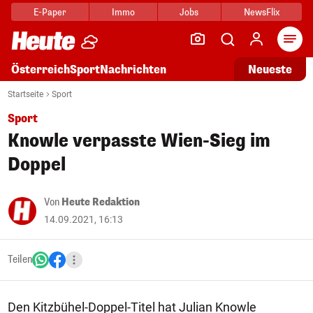
E-Paper
Immo
Jobs
NewsFlix
Arti
Österreich
Sport
Nachrichten
Neueste
Startseite
Sport
Sport
Knowle verpasste Wien-Sieg im
Doppel
Von
Heute Redaktion
14.09.2021, 16:13
Teilen
Den Kitzbühel-Doppel-Titel hat Julian Knowle