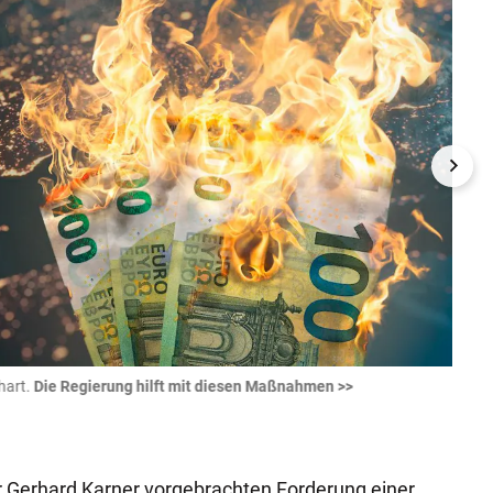
hart.
Die Regierung hilft mit diesen Maßnahmen >>
300 E
Wird 
Getty I
r Gerhard Karner vorgebrachten Forderung einer