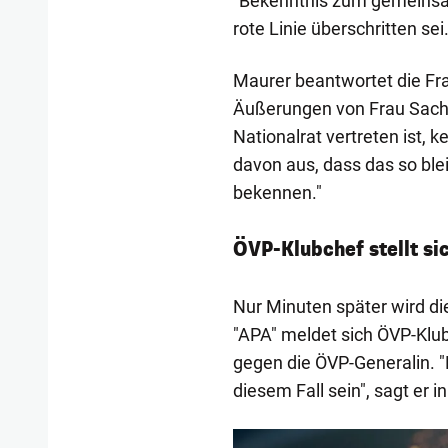
"Bekenntnis zum gemeinsa
rote Linie überschritten sei
Maurer beantwortet die Frag
Äußerungen von Frau Sach
Nationalrat vertreten ist, k
davon aus, dass das so blei
bekennen."
ÖVP-Klubchef stellt s
Nur Minuten später wird di
"APA" meldet sich ÖVP-Klub
gegen die ÖVP-Generalin. "
diesem Fall sein", sagt er 
1/14