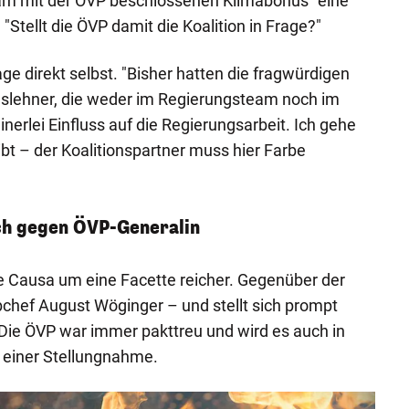
m mit der ÖVP beschlossenen Klimabonus" eine
. "Stellt die ÖVP damit die Koalition in Frage?"
e direkt selbst. "Bisher hatten die fragwürdigen
slehner, die weder im Regierungsteam noch im
einerlei Einfluss auf die Regierungsarbeit. Ich gehe
bt – der Koalitionspartner muss hier Farbe
ich gegen ÖVP-Generalin
e Causa um eine Facette reicher. Gegenüber der
chef August Wöginger – und stellt sich prompt
Die ÖVP war immer pakttreu und wird es auch in
in einer Stellungnahme.