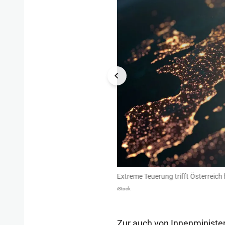
 500 Euro pro Jahr – verlängert noch
Extreme Teuerung trifft Österreich 
iStock
Zur auch von Innenministe