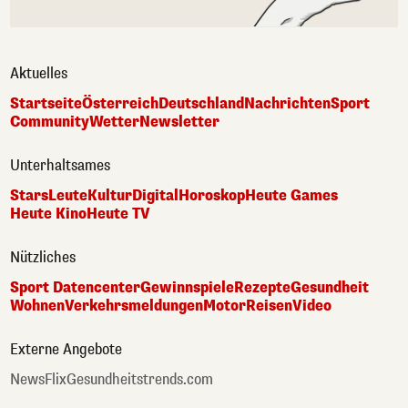
Aktuelles
Startseite
Österreich
Deutschland
Nachrichten
Sport
Community
Wetter
Newsletter
Unterhaltsames
Stars
Leute
Kultur
Digital
Horoskop
Heute Games
Heute Kino
Heute TV
Nützliches
Sport Datencenter
Gewinnspiele
Rezepte
Gesundheit
Wohnen
Verkehrsmeldungen
Motor
Reisen
Video
Externe Angebote
NewsFlix
Gesundheitstrends.com