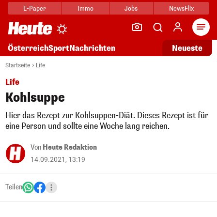
E-Paper
Immo
Jobs
NewsFlix
Arti
Österreich
Sport
Nachrichten
Neueste
Startseite
Life
Life
Kohlsuppe
Hier das Rezept zur Kohlsuppen-Diät. Dieses Rezept ist für
eine Person und sollte eine Woche lang reichen.
Von
Heute Redaktion
14.09.2021, 13:19
Teilen