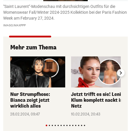
"Saint Laurent"-Modenschau mit durchsichtigen Outfits für die
"
on
Womenswear Fall/Winter 2024-2025 Kollektion bei der Paris Fashion
W
Week am February 27, 2024.
W
IMAGO/MAXPPP
I
Mehr zum Thema
Nur Strumpfhose:
Jetzt trifft es sie! Leni
Bianca zeigt jetzt
Klum komplett nackt im
wirklich alles
Netz
28.02.2024, 09:47
10.02.2024, 20:43