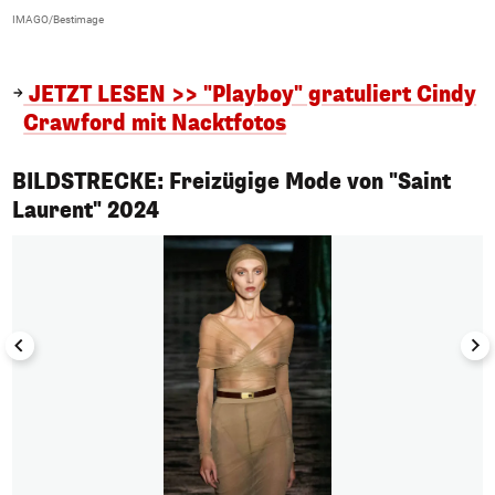
IMAGO/Bestimage
I
JETZT LESEN >> "Playboy" gratuliert Cindy
Crawford mit Nacktfotos
BILDSTRECKE: Freizügige Mode von "Saint
1/8
Laurent" 2024