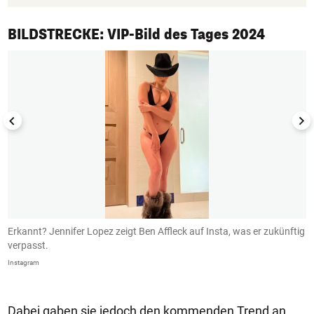
1/50
BILDSTRECKE: VIP-Bild des Tages 2024
Erkannt? Jennifer Lopez zeigt Ben Affleck auf Insta, was er zukünftig
B
verpasst.
I
Instagram
In
Dabei gaben sie jedoch den kommenden Trend an.