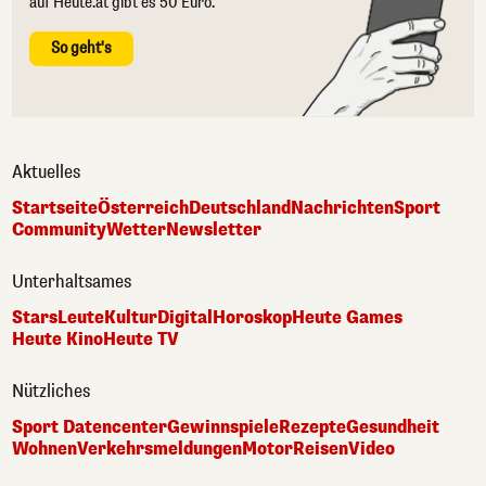
auf Heute.at gibt es 50 Euro.
So geht's
Aktuelles
Startseite
Österreich
Deutschland
Nachrichten
Sport
Community
Wetter
Newsletter
Unterhaltsames
Stars
Leute
Kultur
Digital
Horoskop
Heute Games
Heute Kino
Heute TV
Nützliches
Sport Datencenter
Gewinnspiele
Rezepte
Gesundheit
Wohnen
Verkehrsmeldungen
Motor
Reisen
Video