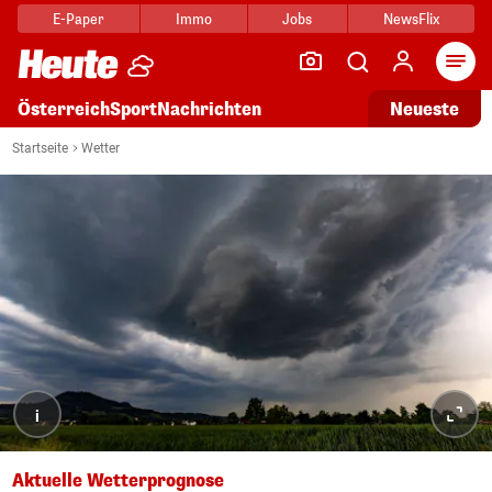
E-Paper
Immo
Jobs
NewsFlix
Arti
Österreich
Sport
Nachrichten
Neueste
Startseite
Wetter
i
Aktuelle Wetterprognose