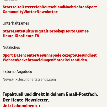
Startseite
Österreich
Deutschland
Nachrichten
Sport
Community
Wetter
Newsletter
Unterhaltsames
Stars
Leute
Kultur
Digital
Horoskop
Heute Games
Heute Kino
Heute TV
Nützliches
Sport Datencenter
Gewinnspiele
Rezepte
Gesundheit
Wohnen
Verkehrsmeldungen
Motor
Reisen
Video
Externe Angebote
NewsFlix
Gesundheitstrends.com
Topaktuell und direkt in deinem Email-Postfach.
Der Heute-Newsletter.
Jetzt abonnieren