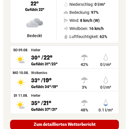
22°
Niederschlag:
0 l/m²
Gefühlt 22°
Bedeckung:
97%
Wind:
8 km/h (W)
Windböen:
16 km/h
Bedeckt
Luftfeuchtigkeit:
62%
SO 09.08.
Heiter
/22°
30°
Gefühlt 31°/23°
42%
0 l/m²
MO 10.08.
Wolkenlos
/19°
33°
Gefühlt 34°/19°
3%
0 l/m²
DI 11.08.
Heiter
/21°
35°
Gefühlt 37°/21°
48%
0.1 l/m²
Zum detaillierten Wetterbericht