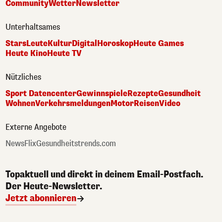
Community
Wetter
Newsletter
Unterhaltsames
Stars
Leute
Kultur
Digital
Horoskop
Heute Games
Heute Kino
Heute TV
Nützliches
Sport Datencenter
Gewinnspiele
Rezepte
Gesundheit
Wohnen
Verkehrsmeldungen
Motor
Reisen
Video
Externe Angebote
NewsFlix
Gesundheitstrends.com
Topaktuell und direkt in deinem Email-Postfach.
Der Heute-Newsletter.
Jetzt abonnieren