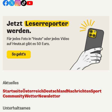
Jetzt
Leserreporter
werden.
Für jedes Foto in "Heute" oder jedes Video
auf Heute.at gibt es 50 Euro.
So geht's
Aktuelles
Startseite
Österreich
Deutschland
Nachrichten
Sport
Community
Wetter
Newsletter
Unterhaltsames