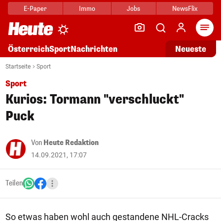
E-Paper
Immo
Jobs
NewsFlix
Arti
Österreich
Sport
Nachrichten
Neueste
Startseite
Sport
Sport
Kurios: Tormann "verschluckt"
Puck
Von
Heute Redaktion
14.09.2021, 17:07
Teilen
So etwas haben wohl auch gestandene NHL-Cracks