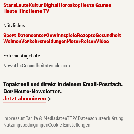
Stars
Leute
Kultur
Digital
Horoskop
Heute Games
Heute Kino
Heute TV
Nützliches
Sport Datencenter
Gewinnspiele
Rezepte
Gesundheit
Wohnen
Verkehrsmeldungen
Motor
Reisen
Video
Externe Angebote
NewsFlix
Gesundheitstrends.com
Topaktuell und direkt in deinem Email-Postfach.
Der Heute-Newsletter.
Jetzt abonnieren
Impressum
Tarife & Mediadaten
TTPA
Datenschutzerklärung
Nutzungsbedingungen
Cookie Einstellungen